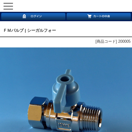
toggle
navigation
ＦＭバルブ | シーガルフォー
[商品コード] 200005