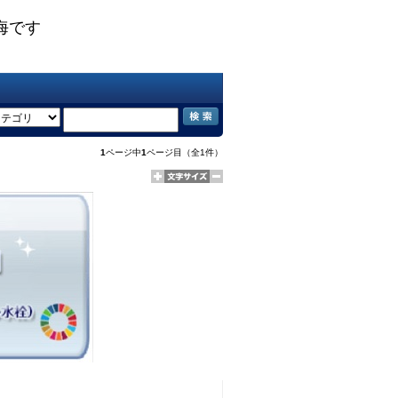
海です
1
ページ中
1
ページ目（全1件）