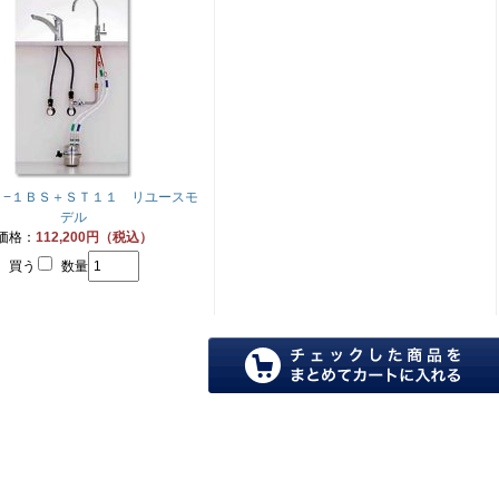
Ｘ−１ＢＳ＋ＳＴ１１ リユースモ
デル
価格：
112,200円（税込）
買う
数量