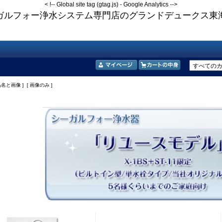
<
!-- Global site tag (gtag.js) - Google Analytics -->
ガルフォー浄水システム専門店のグランドデュークス東
品名と画像 ] [ 画像のみ ]