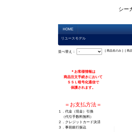
シー
HOME
リユースモデル
[ 商品名のみ ] [ 商
並べ替え：
＊お客様情報は
商品注文手続きにおいて
ＳＳＬ暗号化通信で
保護されます。
＝お支払方法＝
１．代金（現金）引換
（代引手数料無料）
２．クレジットカード決済
３．事前銀行振込