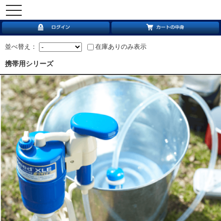
toggle
navigation
並べ替え：
在庫ありのみ表示
携帯用シリーズ