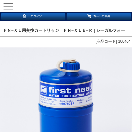
toggle
navigation
ＦＮ−ＸＬ用交換カートリッジ ＦＮ−ＸＬＥ−Ｒ | シーガルフォー
[商品コード] 100464